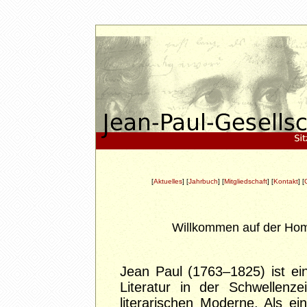
[
Aktuelles
] [
Jahrbuch
]
[
Mitgliedschaft
] [
Kontakt
] [
Willkommen auf der Hom
Jean Paul (1763–1825) ist ei
Literatur in der Schwellen
literarischen Moderne. Als e