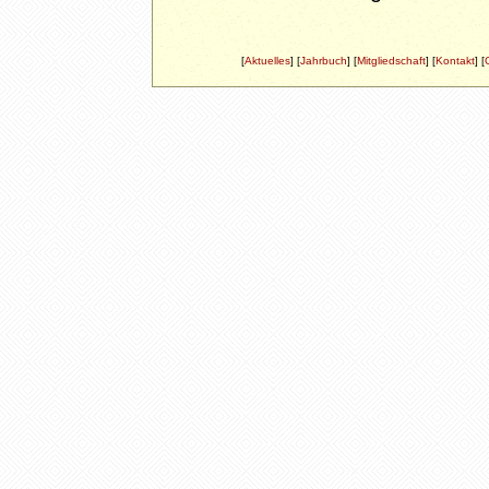
[
Aktuelles
] [
Jahrbuch
]
[
Mitgliedschaft
] [
Kontakt
] [